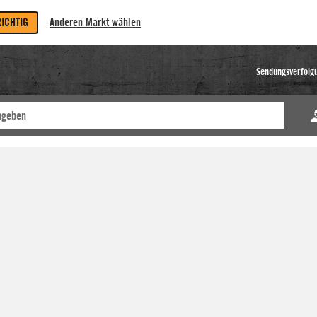
RICHTIG
Anderen Markt wählen
Sendungsverfolg