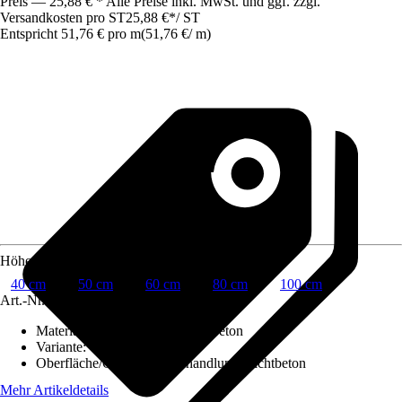
Preis — 25,88 € * Alle Preise inkl. MwSt. und ggf. zzgl.
Versandkosten pro ST
25,88 €
*
/
ST
Entspricht 51,76 € pro m
(
51,76 €
/
m
)
Höhe
40 cm
50 cm
60 cm
80 cm
100 cm
Art.-Nr.
10245228
Materialspezifizierung
:
Normalbeton
Variante
:
Unbewehrt
Oberfläche/Oberflächenbehandlung
:
Sichtbeton
Mehr Artikeldetails