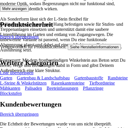
moderne Optik, sodass Begrenzungen nicht nur funktional sind,
sondern auch ordentlich wirken.
Mehr anzeigen
Als Sonderform lässt sich der L-Stein flexibel für
Produktsicherheit
Geländeterrassierungen, zum Hang befestigen sowie für Stufen- und
Treppenanlagen einsetzen und unterstützt damit eine saubere
Linienführung im Garten und entlang von Zugangswegen. Die
Bereich überspringen
unbewehrte Variante ist passend, wenn Du eine funktionale
Abgrenzung planst und dabei auf eine schlichte, geradlinige
Verantwortlich für Produktsicherheit:
.
Siehe Herstellerinformationen
Ausführung setzt.
Festgezurrt: Mit dem frostbeständigen Winkelstein aus Beton setzt Du
Weitere Kategorien
Beete, Wege und Böschungen stabil in Form und gibst Deinem
Außenbereich eine klare Struktur.
Liste überspringen
Garten
Gartenbau & Landschaftsbau
Gartenbaustoffe
Randsteine
L-Steine & Winkelstützen
Rasenkantensteine
Tiefbordsteine
Mähkanten
Palisaden
Beeteinfassungen
Pflanzringe
Blockstufen
Kundenbewertungen
Bereich überspringen
Die Echtheit der Bewertungen wurde von uns nicht überprüft.