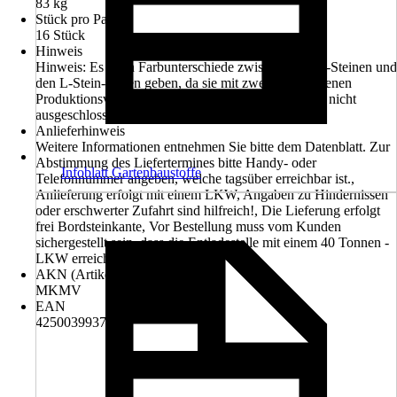
83 kg
Stück pro Palette
16 Stück
Hinweis
Hinweis: Es kann Farbunterschiede zwischen den L-Steinen und
den L-Stein-Ecken geben, da sie mit zwei verschiedenen
Produktionsverfahren hergestellt werden. Dies kann nicht
ausgeschlossen werden
Anlieferhinweis
Weitere Informationen entnehmen Sie bitte dem Datenblatt. Zur
Abstimmung des Liefertermines bitte Handy- oder
Infoblatt Gartenbaustoffe
Telefonnummer angeben, welche tagsüber erreichbar ist.,
Anlieferung erfolgt mit einem LKW, Angaben zu Hindernissen
oder erschwerter Zufahrt sind hilfreich!, Die Lieferung erfolgt
frei Bordsteinkante, Vor Bestellung muss vom Kunden
sichergestellt sein, dass die Entladestelle mit einem 40 Tonnen -
LKW erreichbar ist.
AKN (Artikelkurznummer)
MKMV
EAN
4250039937099