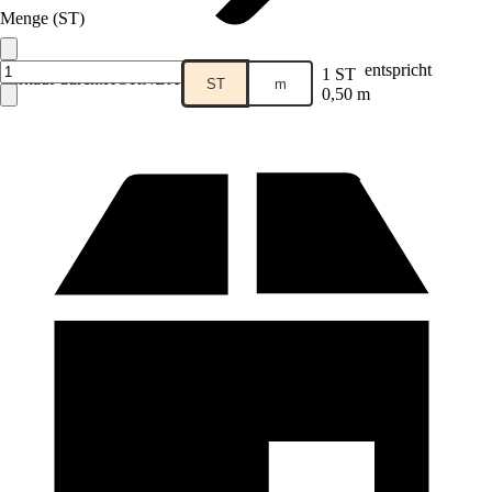
Menge (ST)
entspricht
1 ST
Verkauf durch:
HORNBACH
ST
m
0,50 m