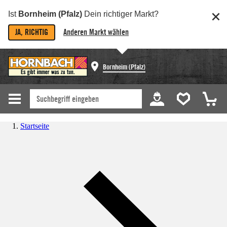
Ist
Bornheim (Pfalz)
Dein richtiger Markt?
JA, RICHTIG
Anderen Markt wählen
Bornheim (Pfalz)
Startseite