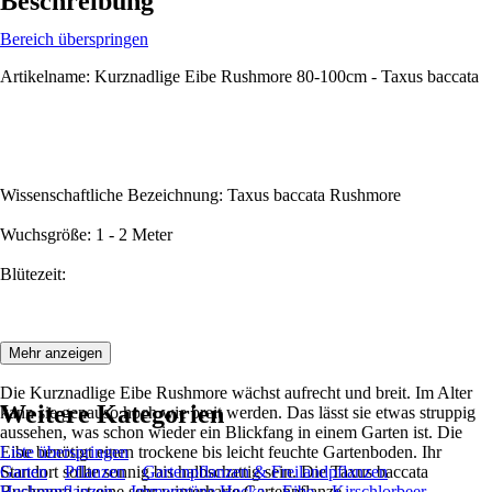
Beschreibung
Bereich überspringen
Artikelname: Kurznadlige Eibe Rushmore 80-100cm - Taxus baccata
Wissenschaftliche Bezeichnung: Taxus baccata Rushmore
Wuchsgröße: 1 - 2 Meter
Blütezeit:
Beschreibung:
Mehr anzeigen
Die Kurznadlige Eibe Rushmore wächst aufrecht und breit. Im Alter
Weitere Kategorien
kann sie genauso hoch wie breit werden. Das lässt sie etwas struppig
aussehen, was schon wieder ein Blickfang in einem Garten ist. Die
Eibe benötigt einen trockene bis leicht feuchte Gartenboden. Ihr
Liste überspringen
Standort sollte sonnig bis halbschattig sein. Die Taxus baccata
Garten
Pflanzen
Gartenpflanzen & Freilandpflanzen
Rushmore ist eine sehr winterharte Gartenpflanze.
Heckenpflanzen
Immergrüne Hecke
Eibe
Kirschlorbeer