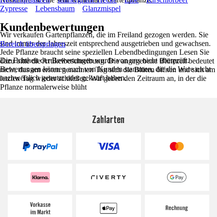
Zypresse
Lebensbaum
Glanzmispel
Kundenbewertungen
Wir verkaufen Gartenpflanzen, die im Freiland gezogen werden. Sie
sind immer der Jahreszeit entsprechend ausgetrieben und gewachsen.
Bereich überspringen
Jede Pflanze braucht seine speziellen Lebendbedingungen Lesen Sie
Die Echtheit der Bewertungen wurde von uns nicht überprüft.
dazu bitte die Artikelbeschreibung. Die angegebene Blütezeit bedeutet
Bewertungen können auch von Kunden stammen, die die Ware nicht
nicht, das am ersten genannten Tag sich die Blüten öffnen und sich am
nachweislich genutzt oder gekauft haben.
letzten Tag wieder schließen. Wir geben den Zeitraum an, in der die
Pflanze normalerweise blüht
Zahlarten