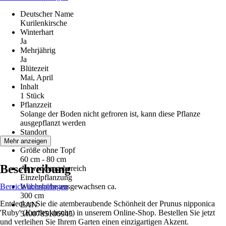
Deutscher Name
Kurilenkirsche
Winterhart
Ja
Mehrjährig
Ja
Blütezeit
Mai, April
Inhalt
1 Stück
Pflanzzeit
Solange der Boden nicht gefroren ist, kann diese Pflanze
ausgepflanzt werden
Standort
Sonne
Mehr anzeigen
Größe ohne Topf
60 cm - 80 cm
Beschreibung
Anwendungsbereich
Einzelpflanzung
Bereich überspringen
Wuchshöhe ausgewachsen ca.
300 cm
Entdecken Sie die atemberaubende Schönheit der Prunus nipponica
EAN
'Ruby' (Kurilenkirsche) in unserem Online-Shop. Bestellen Sie jetzt
5400785106945
und verleihen Sie Ihrem Garten einen einzigartigen Akzent.