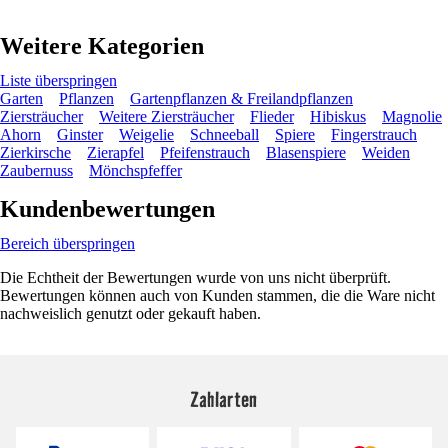
Weitere Kategorien
Liste überspringen
Garten
Pflanzen
Gartenpflanzen & Freilandpflanzen
Ziersträucher
Weitere Ziersträucher
Flieder
Hibiskus
Magnolie
Ahorn
Ginster
Weigelie
Schneeball
Spiere
Fingerstrauch
Zierkirsche
Zierapfel
Pfeifenstrauch
Blasenspiere
Weiden
Zaubernuss
Mönchspfeffer
Kundenbewertungen
Bereich überspringen
Die Echtheit der Bewertungen wurde von uns nicht überprüft.
Bewertungen können auch von Kunden stammen, die die Ware nicht
nachweislich genutzt oder gekauft haben.
Zahlarten