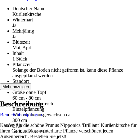
Deutscher Name
Kurilenkirsche
Winterhart
Ja
Mehrjährig
Ja
Blütezeit
Mai, April
Inhalt
1 Stück
Pflanzzeit
Solange der Boden nicht gefroren ist, kann diese Pflanze
ausgepflanzt werden
Standort
Sonne
Mehr anzeigen
Größe ohne Topf
60 cm - 80 cm
Beschreibung
Anwendungsbereich
Einzelpflanzung
Bereich überspringen
Wuchshöhe ausgewachsen ca.
300 cm
Kaufen Sie die schöne Prunus Nipponica 'Brilliant' Kurilenkirsche für
EAN
Ihren Garten. Diese winterharte Pflanze verschönert jeden
5400785106921
Außenbereich. Bestellen Sie jetzt!