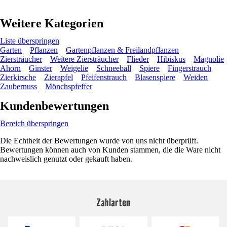
Weitere Kategorien
Liste überspringen
Garten
Pflanzen
Gartenpflanzen & Freilandpflanzen
Ziersträucher
Weitere Ziersträucher
Flieder
Hibiskus
Magnolie
Ahorn
Ginster
Weigelie
Schneeball
Spiere
Fingerstrauch
Zierkirsche
Zierapfel
Pfeifenstrauch
Blasenspiere
Weiden
Zaubernuss
Mönchspfeffer
Kundenbewertungen
Bereich überspringen
Die Echtheit der Bewertungen wurde von uns nicht überprüft.
Bewertungen können auch von Kunden stammen, die die Ware nicht
nachweislich genutzt oder gekauft haben.
Zahlarten