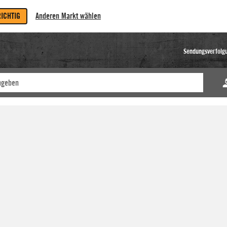
RICHTIG
Anderen Markt wählen
Sendungsverfolg