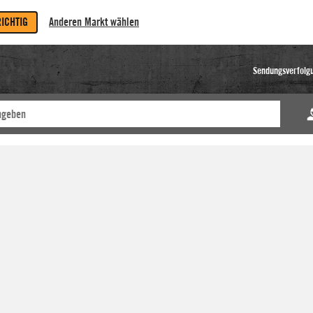
RICHTIG
Anderen Markt wählen
Sendungsverfolg