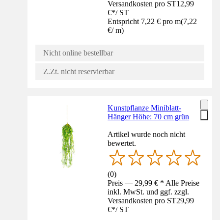
Versandkosten pro ST
12,99
€
*
/
ST
Entspricht 7,22 € pro m
(
7,22
€
/
m
)
Nicht online bestellbar
Z.Zt. nicht reservierbar
Kunstpflanze Miniblatt-
Hänger Höhe: 70 cm grün
Artikel wurde noch nicht
bewertet.
(
0
)
Preis — 29,99 € * Alle Preise
inkl. MwSt. und ggf. zzgl.
Versandkosten pro ST
29,99
€
*
/
ST