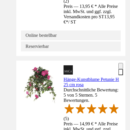
(
2
)
Preis — 13,95 € * Alle Preise
inkl. MwSt. und ggf. zzgl.
Versandkosten pro ST
13,95
€
*
/
ST
Online bestellbar
Reservierbar
Hänge-Kunstblume Petunie H
25 cm rosa
Durchschnittliche Bewertung:
5 von 5 Sternen. 5
Bewertungen.
(
5
)
Preis — 14,99 € * Alle Preise
inkl. MwSt. und ggf. zzgl.