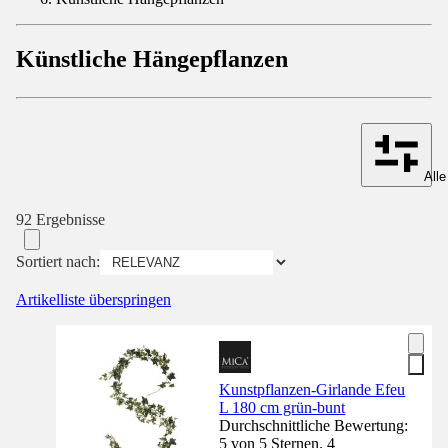
Künstliche Hängepflanzen
Alle
92 Ergebnisse
Sortiert nach:
Artikelliste überspringen
Kunstpflanzen-Girlande Efeu
L 180 cm grün-bunt
Durchschnittliche Bewertung:
5 von 5 Sternen. 4