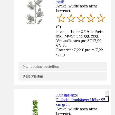
weiß
Artikel wurde noch nicht
bewertet.
(
0
)
Preis — 12,99 € * Alle Preise
inkl. MwSt. und ggf. zzgl.
Versandkosten pro ST
12,99
€
*
/
ST
Entspricht 7,22 € pro m
(
7,22
€
/
m
)
Nicht online bestellbar
Reservierbar
Kunstpflanze
Philodendronhänger Höhe: 95
cm grün
Artikel wurde noch nicht
bewertet.