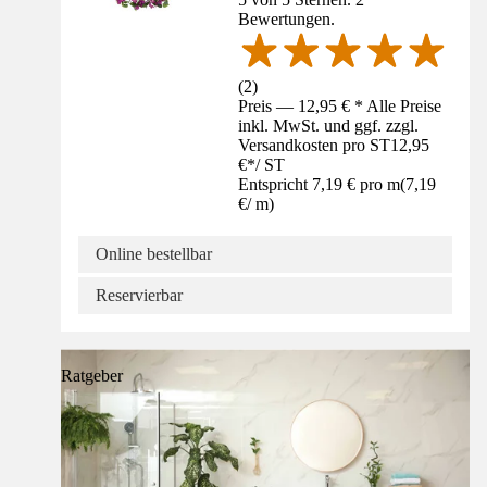
Bewertungen.
(
2
)
Preis — 12,95 € * Alle Preise
inkl. MwSt. und ggf. zzgl.
Versandkosten pro ST
12,95
€
*
/
ST
Entspricht 7,19 € pro m
(
7,19
€
/
m
)
Online bestellbar
Reservierbar
Ratgeber