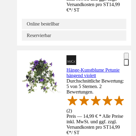
Versandkosten pro ST
14,99
€
*
/
ST
Online bestellbar
Reservierbar
Hänge-Kunstblume Petunie
hängend violett
Durchschnittliche Bewertung:
5 von 5 Sternen. 2
Bewertungen.
(
2
)
Preis — 14,99 € * Alle Preise
inkl. MwSt. und ggf. zzgl.
Versandkosten pro ST
14,99
€
*
/
ST