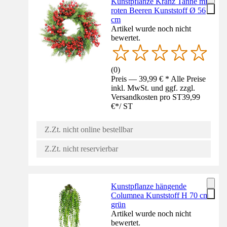
Kunstpflanze Kranz Tanne mit
roten Beeren Kunststoff Ø 56
cm
Artikel wurde noch nicht
bewertet.
(
0
)
Preis — 39,99 € * Alle Preise
inkl. MwSt. und ggf. zzgl.
Versandkosten pro ST
39,99
€
*
/
ST
Z.Zt. nicht online bestellbar
Z.Zt. nicht reservierbar
Kunstpflanze hängende
Columnea Kunststoff H 70 cm
grün
Artikel wurde noch nicht
bewertet.