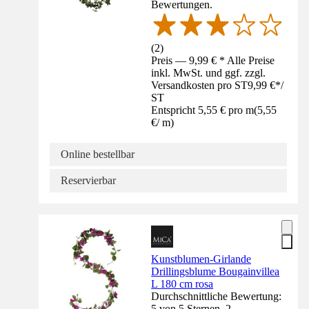
Bewertungen.
(
2
)
Preis — 9,99 € * Alle Preise
inkl. MwSt. und ggf. zzgl.
Versandkosten pro ST
9,99 €
*
/
ST
Entspricht 5,55 € pro m
(
5,55
€
/
m
)
Online bestellbar
Reservierbar
Kunstblumen-Girlande
Drillingsblume Bougainvillea
L 180 cm rosa
Durchschnittliche Bewertung:
5 von 5 Sternen. 2