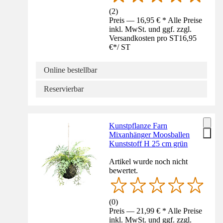
(
2
)
Preis — 16,95 € * Alle Preise
inkl. MwSt. und ggf. zzgl.
Versandkosten pro ST
16,95
€
*
/
ST
Online bestellbar
Reservierbar
Kunstpflanze Farn
Mixanhänger Moosballen
Kunststoff H 25 cm grün
Artikel wurde noch nicht
bewertet.
(
0
)
Preis — 21,99 € * Alle Preise
inkl. MwSt. und ggf. zzgl.