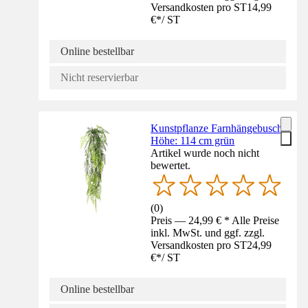
Versandkosten pro ST
14,99
€
*
/
ST
Online bestellbar
Nicht reservierbar
Kunstpflanze Farnhängebusch
Höhe: 114 cm grün
Artikel wurde noch nicht
bewertet.
(
0
)
Preis — 24,99 € * Alle Preise
inkl. MwSt. und ggf. zzgl.
Versandkosten pro ST
24,99
€
*
/
ST
Online bestellbar