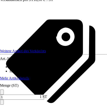
Weitere Artikel des Verkäufers
Art.-Nr.
12752809
Artikeltyp
:
Kunstpflanze
Höhe
:
35 cm
Mehr Artikeldetails
Menge (ST)
1 ST