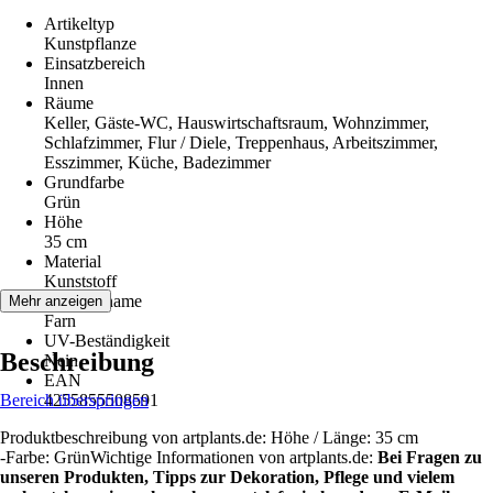
Artikeltyp
Kunstpflanze
Einsatzbereich
Innen
Räume
Keller, Gäste-WC, Hauswirtschaftsraum, Wohnzimmer,
Schlafzimmer, Flur / Diele, Treppenhaus, Arbeitszimmer,
Esszimmer, Küche, Badezimmer
Grundfarbe
Grün
Höhe
35 cm
Material
Kunststoff
Pflanzenname
Mehr anzeigen
Farn
UV-Beständigkeit
Beschreibung
Nein
EAN
Bereich überspringen
4255855508591
Produktbeschreibung von artplants.de: Höhe / Länge: 35 cm
-Farbe: GrünWichtige Informationen von artplants.de:
Bei Fragen zu
unseren Produkten, Tipps zur Dekoration, Pflege und vielem