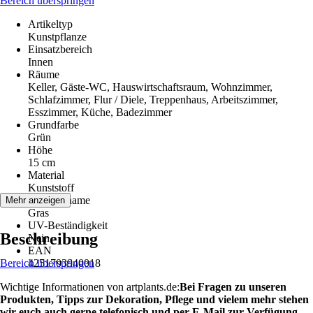
Bereich überspringen
Artikeltyp
Kunstpflanze
Einsatzbereich
Innen
Räume
Keller, Gäste-WC, Hauswirtschaftsraum, Wohnzimmer,
Schlafzimmer, Flur / Diele, Treppenhaus, Arbeitszimmer,
Esszimmer, Küche, Badezimmer
Grundfarbe
Grün
Höhe
15 cm
Material
Kunststoff
Pflanzenname
Mehr anzeigen
Gras
UV-Beständigkeit
Beschreibung
Nein
EAN
Bereich überspringen
4251703940018
Wichtige Informationen von artplants.de:
Bei Fragen zu unseren
Produkten, Tipps zur Dekoration, Pflege und vielem mehr stehen
wir euch auch gerne telefonisch und per E-Mail zur Verfügung.