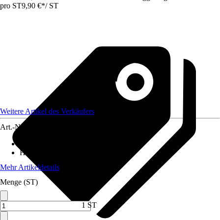
pro ST
9,90 €
*
/
ST
Weitere Artikel des Verkäufers
Art.-Nr.
12751872
Artikeltyp
:
Kunstpflanze
Höhe
:
15 cm
Mehr Artikeldetails
Menge (ST)
1 ST