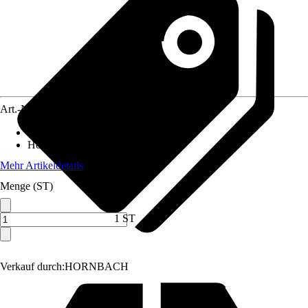
Art.-Nr.
12523678
Artikeltyp
:
Kunstblume
Höhe
:
69 cm
Mehr Artikeldetails
Menge (ST)
1 ST
Verkauf durch:
HORNBACH