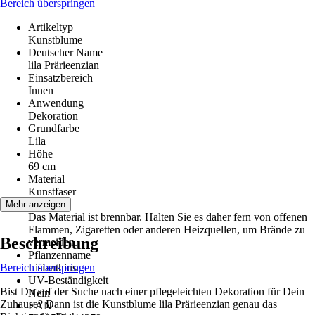
Bereich überspringen
Artikeltyp
Kunstblume
Deutscher Name
lila Prärieenzian
Einsatzbereich
Innen
Anwendung
Dekoration
Grundfarbe
Lila
Höhe
69 cm
Material
Kunstfaser
Hinweis
Mehr anzeigen
Das Material ist brennbar. Halten Sie es daher fern von offenen
Flammen, Zigaretten oder anderen Heizquellen, um Brände zu
Beschreibung
vermeiden.
Pflanzenname
Bereich überspringen
Lisianthius
UV-Beständigkeit
Bist Du auf der Suche nach einer pflegeleichten Dekoration für Dein
Nein
Zuhause? Dann ist die Kunstblume lila Prärieenzian genau das
EAN