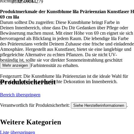
Richtige für Dich.
7332509144279
Produktmerkmale der Kunstblume lila Prärieenzian Kunstfaser H
69 cm lila
Darum solltest Du zugreifen: Diese Kunstblume bringt Farbe in
Deinen Innenbereich, ohne dass Du Dir Gedanken über Pflege oder
Bewässerung machen musst. Mit einer Höhe von 69 cm eignet sie sich
hervorragend als Blickfang in jedem Raum. Die lebendige lila Farbe
des Prärieenzians verleiht Deinem Zuhause eine frische und einladende
Atmosphäre. Hergestellt aus Kunstfaser, bietet sie eine langlebige und
pflegeleichte Alternative zu echten Pflanzen. Da sie nicht UV-
beständig ist, sollte sie vor direkter Sonneneinstrahlung geschützt
werden, um die Farbintensität zu erhalten.
Mehr anzeigen
Festgezurrt: Die Kunstblume lila Prärieenzian ist die ideale Wahl für
Produktsicherheit
eine dauerhafte und pflegeleichte Dekoration im Innenbereich.
Bereich überspringen
Verantwortlich für Produktsicherheit:
.
Siehe Herstellerinformationen
Weitere Kategorien
Liste überspringen