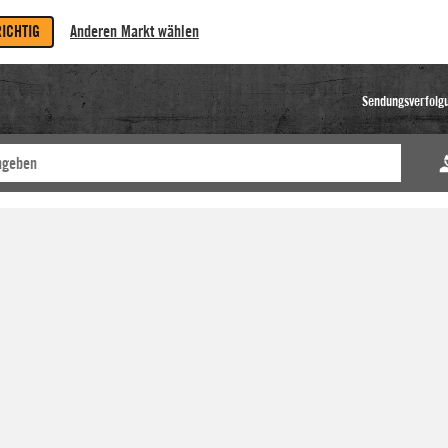
RICHTIG
Anderen Markt wählen
Sendungsverfolg