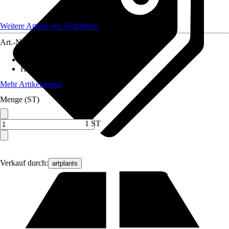
Weitere Artikel des Verkäufers
Art.-Nr.
12751687
Artikeltyp
:
Kunstblume
Höhe
:
85 cm
Mehr Artikeldetails
Menge (ST)
1 ST
Verkauf durch:
artplants