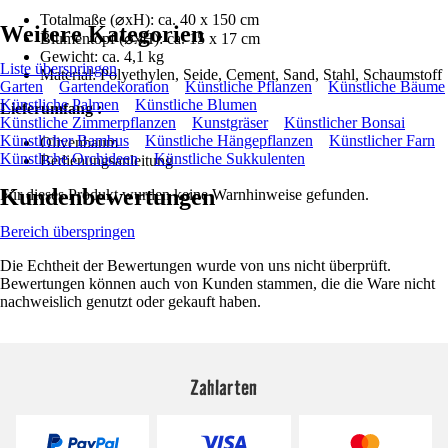
Totalmaße (⌀xH): ca. 40 x 150 cm
Weitere Kategorien
Blumentopf (⌀xH): ca. 15 x 17 cm
Gewicht: ca. 4,1 kg
Liste überspringen
Material: Polyethylen, Seide, Cement, Sand, Stahl, Schaumstoff
Garten
Gartendekoration
Künstliche Pflanzen
Künstliche Bäume
Künstliche Palmen
Künstliche Blumen
Lieferumfang :
Künstliche Zimmerpflanzen
Kunstgräser
Künstlicher Bonsai
Künstlicher Bambus
Künstliche Hängepflanzen
Künstlicher Farn
Olivenbaum
Künstliche Orchideen
Künstliche Sukkulenten
Bedienungsanleitung
Kundenbewertungen
Für dieses Produkt wurden keine Warnhinweise gefunden.
Bereich überspringen
Die Echtheit der Bewertungen wurde von uns nicht überprüft.
Bewertungen können auch von Kunden stammen, die die Ware nicht
nachweislich genutzt oder gekauft haben.
Zahlarten