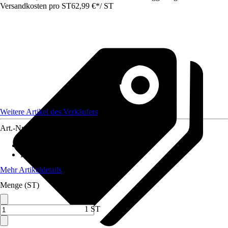
Versandkosten pro ST
62,99 €
*
/
ST
Weitere Artikel des Verkäufers
Art.-Nr.
12375681
Artikeltyp
:
Kunstpflanze
Höhe
:
150 cm
Mehr Artikeldetails
Menge (ST)
1 ST