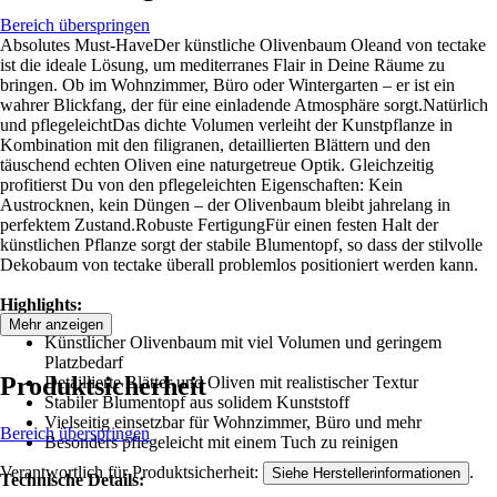
Bereich überspringen
Absolutes Must-HaveDer künstliche Olivenbaum Oleand von tectake
ist die ideale Lösung, um mediterranes Flair in Deine Räume zu
bringen. Ob im Wohnzimmer, Büro oder Wintergarten – er ist ein
wahrer Blickfang, der für eine einladende Atmosphäre sorgt.Natürlich
und pflegeleichtDas dichte Volumen verleiht der Kunstpflanze in
Kombination mit den filigranen, detaillierten Blättern und den
täuschend echten Oliven eine naturgetreue Optik. Gleichzeitig
profitierst Du von den pflegeleichten Eigenschaften: Kein
Austrocknen, kein Düngen – der Olivenbaum bleibt jahrelang in
perfektem Zustand.Robuste FertigungFür einen festen Halt der
künstlichen Pflanze sorgt der stabile Blumentopf, so dass der stilvolle
Dekobaum von tectake überall problemlos positioniert werden kann.
Highlights:
Mehr anzeigen
Künstlicher Olivenbaum mit viel Volumen und geringem
Platzbedarf
Produktsicherheit
Detaillierte Blätter und Oliven mit realistischer Textur
Stabiler Blumentopf aus solidem Kunststoff
Vielseitig einsetzbar für Wohnzimmer, Büro und mehr
Bereich überspringen
Besonders pflegeleicht mit einem Tuch zu reinigen
Verantwortlich für Produktsicherheit:
.
Siehe Herstellerinformationen
Technische Details: