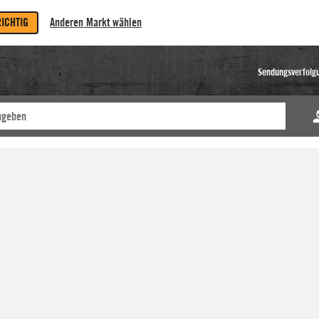
RICHTIG
Anderen Markt wählen
Sendungsverfolg