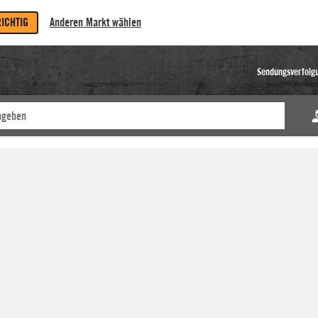
RICHTIG
Anderen Markt wählen
Sendungsverfolg