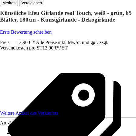
Vergleichen
Künstliche Efeu Girlande real Touch, weiß - grün, 65
Blätter, 180cm - Kunstgirlande - Dekogirlande
Erste Bewertung schreiben
Preis — 13,90 € * Alle Preise inkl. MwSt. und ggf. zzgl.
Versandkosten pro ST
13,90 €
*
/
ST
Weitere Artikel des Verkäufers
Art.-Nr.
12751359
Artikeltyp
:
Girlande