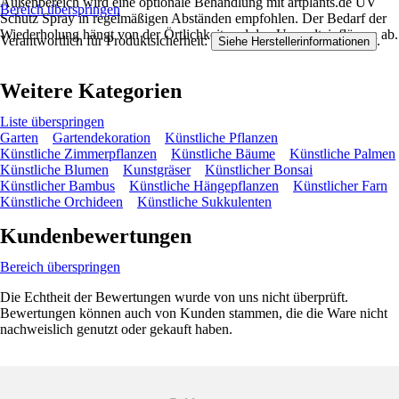
Außenbereich wird eine optionale Behandlung mit artplants.de UV
Bereich überspringen
Schutz Spray in regelmäßigen Abständen empfohlen. Der Bedarf der
Wiederholung hängt von der Örtlichkeit und den Umwelteinflüssen ab.
Verantwortlich für Produktsicherheit:
.
Siehe Herstellerinformationen
Weitere Kategorien
Liste überspringen
Garten
Gartendekoration
Künstliche Pflanzen
Künstliche Zimmerpflanzen
Künstliche Bäume
Künstliche Palmen
Künstliche Blumen
Kunstgräser
Künstlicher Bonsai
Künstlicher Bambus
Künstliche Hängepflanzen
Künstlicher Farn
Künstliche Orchideen
Künstliche Sukkulenten
Kundenbewertungen
Bereich überspringen
Die Echtheit der Bewertungen wurde von uns nicht überprüft.
Bewertungen können auch von Kunden stammen, die die Ware nicht
nachweislich genutzt oder gekauft haben.