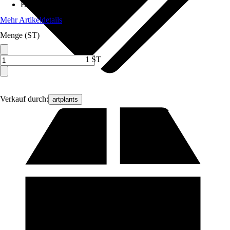
Höhe
:
180 cm
Mehr Artikeldetails
Menge (ST)
1 ST
Verkauf durch:
artplants