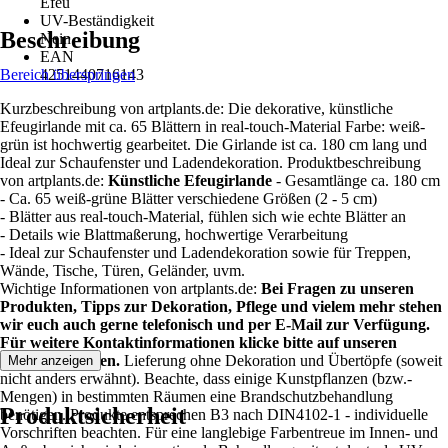
Efeu
UV-Beständigkeit
Beschreibung
Nein
EAN
Bereich überspringen
4251440716143
Kurzbeschreibung von artplants.de: Die dekorative, künstliche
Efeugirlande mit ca. 65 Blättern in real-touch-Material Farbe: weiß-
grün ist hochwertig gearbeitet. Die Girlande ist ca. 180 cm lang und
Ideal zur Schaufenster und Ladendekoration. Produktbeschreibung
von artplants.de:
Künstliche Efeugirlande
- Gesamtlänge ca. 180 cm
- Ca. 65 weiß-grüne Blätter verschiedene Größen (2 - 5 cm)
- Blätter aus real-touch-Material, fühlen sich wie echte Blätter an
- Details wie Blattmaßerung, hochwertige Verarbeitung
- Ideal zur Schaufenster und Ladendekoration sowie für Treppen,
Wände, Tische, Türen, Geländer, uvm.
Wichtige Informationen von artplants.de:
Bei Fragen zu unseren
Produkten, Tipps zur Dekoration, Pflege und vielem mehr stehen
wir euch auch gerne telefonisch und per E-Mail zur Verfügung.
Für weitere Kontaktinformationen klicke bitte auf unseren
Verkäufernamen.
Lieferung ohne Dekoration und Übertöpfe (soweit
Mehr anzeigen
nicht anders erwähnt). Beachte, dass einige Kunstpflanzen (bzw.-
Mengen) in bestimmten Räumen eine Brandschutzbehandlung
Produktsicherheit
benötigen. Produkte entsprechen B3 nach DIN4102-1 - individuelle
Vorschriften beachten. Für eine langlebige Farbentreue im Innen- und