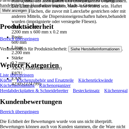
Fliesenersatz oder über vorhandenen Fliesenspiegel- Reinigung mit
Hält optimal auf allen glatten und unbehandelten Untergründen.
handelsüblichen Haushaltsreinigern- Made in Germany
Der Untergrund muss trocken, staub- und fettfrei sein. Haftet
Mehr anzeigen
nicht auf Flächen, die zuvor mit Latexfarbe gestrichen oder mit
anderen Mitteln, die Dispersionseigenschaften haben,behandelt
wurden (imprägnierte oder versiegelte Fliesen).
Produktsicherheit
Maße (LxBxS)
2200 mm x 600 mm x 0.2 mm
Breite
Bereich überspringen
600 mm
Länge
Verantwortlich für Produktsicherheit:
.
Siehe Herstellerinformationen
2.200 mm
Stärke
0,2 mm
Weitere Kategorien
AKN (Artikelkurznummer)
E87U
Liste überspringen
EAN
Küche
Küchenzubehör und Ersatzteile
Küchenrückwände
4250522247995
Küchenausstattung
Küchenorganizer
Herdabdeckplatten & Schneidebretter
Besteckeinsatz
Küchenregal
Kundenbewertungen
Bereich überspringen
Die Echtheit der Bewertungen wurde von uns nicht überprüft.
Bewertungen können auch von Kunden stammen, die die Ware nicht