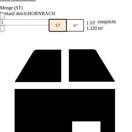
Menge (ST)
Verkauf durch:
HORNBACH
entspricht
1 ST
ST
m²
1,320 m²