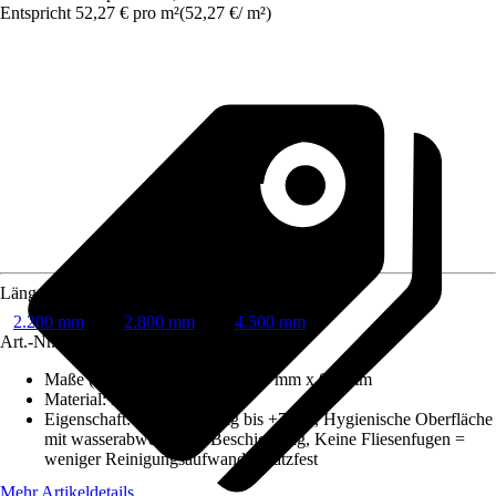
Entspricht 52,27 € pro m²
(
52,27 €
/
m²
)
Länge
2.200 mm
2.800 mm
4.500 mm
Art.-Nr.
10335406
Maße (LxBxS)
:
2200 mm x 600 mm x 0.2 mm
Material
:
Hart-PVC-Folie
Eigenschaft
:
Hitzebeständig bis +70°C, Hygienische Oberfläche
mit wasserabweisender Beschichtung, Keine Fliesenfugen =
weniger Reinigungsaufwand, Kratzfest
Mehr Artikeldetails