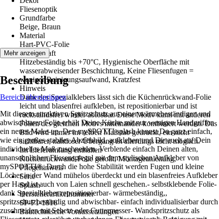
Dekor
Fliesenoptik
Grundfarbe
Beige, Braun
Material
Hart-PVC-Folie
Eigenschaft
Mehr anzeigen
Hitzebeständig bis +70°C, Hygienische Oberfläche mit
wasserabweisender Beschichtung, Keine Fliesenfugen =
Beschreibung
weniger Reinigungsaufwand, Kratzfest
Hinweis
Bereich überspringen
Dank des Spezialklebers lässt sich die Küchenrückwand-Folie
leicht und blasenfrei aufkleben, ist repositionierbar und ist
Mit diesem attraktiven Spritzschutz aus einer wärmebeständigen und
rückstandsfrei wieder ablösbar. Diese Motiv kann mit anderen
abwischbaren Folie erhält Deine Küche mit nur wenigen Handgriffen
Folien des gleichen Motivs miteinander kombiniert werden. Das
ein neues Make-up. Den mySPOTTI splash kannst Du ganz einfach,
Bild wird immer im selben Maßstab gedruckt, ein nicht
wie ein großes stabiles Abziehbild, aufkleben und Dir auch auf Dein
sichtbarer, nahtloser Übergang ist allerdings nicht möglich.
individuelles Maß zuschneiden. Verblende einfach Deinen alten,
Im Lieferumfang enthalten
unansehnlichen Fliesenspiegel mit dem stylischen Aufkleber von
Küchenrückwand-Folie gerollt, Montageanleitung,
mySPOTTI®. Durch die hohe Stabilität werden Fugen und kleine
Pflegehinweis
Löcher in der Wand mühelos überdeckt und ein blasenfreies Aufkleber
Serie
per Hand ist auch von Laien schnell geschehen.- selbstklebende Folie-
Splash
dank Spezialkleber repositionierbar- wärmebeständig,,
Herstellerartikelnummer
spritzschutzbeständig und abwischbar- einfach individualisierbar durch
SP-F1-1816
zuschneiden mit Schere oder Cuttermesser- Wandspritzschutz als
Bautechnische Voraussetzungen