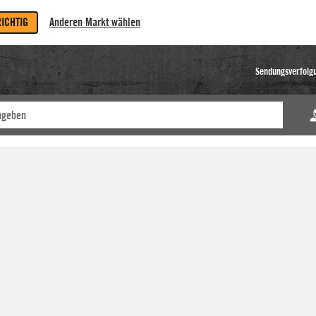
RICHTIG
Anderen Markt wählen
Sendungsverfolg