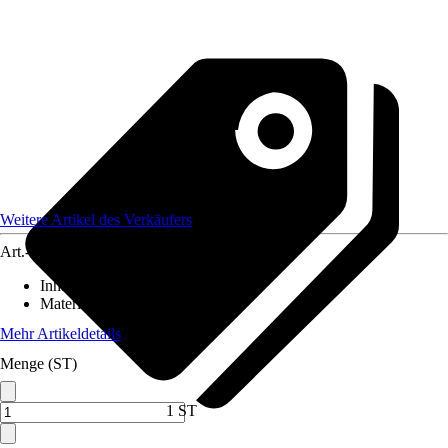
Weitere Artikel des Verkäufers
Art.-Nr.
12462482
Inhalt
:
1 Stück
Material
:
Stahl
Mehr Artikeldetails
Menge (ST)
1 ST