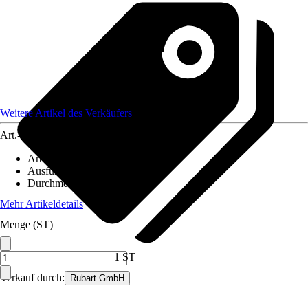
Weitere Artikel des Verkäufers
Art.-Nr.
12590752
Artikeltyp
:
Sägeblatt
Ausführung
:
Kreissägeblatt
Durchmesser
:
1 mm
Mehr Artikeldetails
Menge (ST)
1 ST
Verkauf durch:
Rubart GmbH