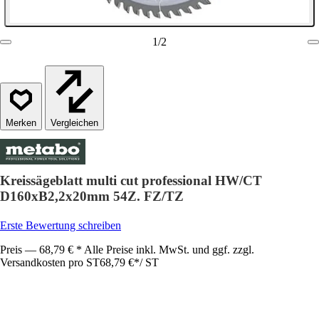
1
/
2
Vergleichen
Kreissägeblatt multi cut professional HW/CT
D160xB2,2x20mm 54Z. FZ/TZ
Erste Bewertung schreiben
Preis — 68,79 € * Alle Preise inkl. MwSt. und ggf. zzgl.
Versandkosten pro ST
68,79 €
*
/
ST