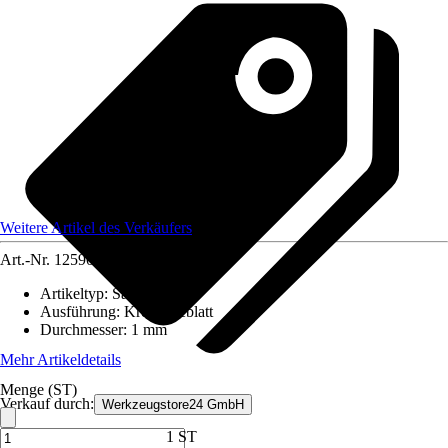
Weitere Artikel des Verkäufers
Art.-Nr.
12590751
Artikeltyp
:
Sägeblatt
Ausführung
:
Kreissägeblatt
Durchmesser
:
1 mm
Mehr Artikeldetails
Menge (ST)
Verkauf durch:
Werkzeugstore24 GmbH
1 ST