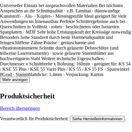
Universeller Einsatz bei anspruchsvollen Materialien Bei höchsten
Ansprüchen an die Schnittqualität · z.B. Laminat · dünnwandige
Kunststoff- · Alu- · Kupfer- · Messingprofile Ideal geeignet für viele
Anwendungen im Innenausbau Perfekte Schnittergebnisse auch bei
Querschnitten in Vollholz · rohen · beschichteten oder furnierten
Spanplatten · MDF Sehr hohe Leistungskraft der Kreissäge notwendig
Besonders hohe Standzeit durch beste Hartmetallqualität und
feingeschliffene Zähne Präzise · geräuscharme und
vibrationsminimierte Schnitte durch gelaserte Dehnschlitze (und
teilweise Laserornamente) · sowie gelaserte Stammblätter aus
hochwertigstem Stahl Weitere technische Eigenschaften: ·
Durchmesser x Schnittbreite x Bohrung: 160mm · geeignet für: KS 54
/ KSE 55 Plus / KSE 55 Vario Plus / KS 55 / KS 55 FS · Spanwinkel:
8Grad · Stammblattdicke: 1,4mm · Verpackung: Karton
Mehr anzeigen
Produktsicherheit
Bereich überspringen
Verantwortlich für Produktsicherheit:
.
Siehe Herstellerinformationen