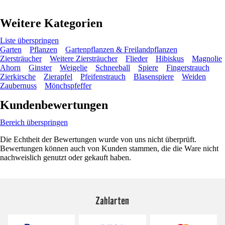
Weitere Kategorien
Liste überspringen
Garten
Pflanzen
Gartenpflanzen & Freilandpflanzen
Ziersträucher
Weitere Ziersträucher
Flieder
Hibiskus
Magnolie
Ahorn
Ginster
Weigelie
Schneeball
Spiere
Fingerstrauch
Zierkirsche
Zierapfel
Pfeifenstrauch
Blasenspiere
Weiden
Zaubernuss
Mönchspfeffer
Kundenbewertungen
Bereich überspringen
Die Echtheit der Bewertungen wurde von uns nicht überprüft.
Bewertungen können auch von Kunden stammen, die die Ware nicht
nachweislich genutzt oder gekauft haben.
Zahlarten