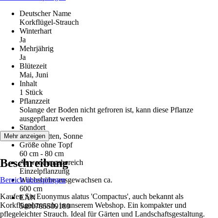
Deutscher Name
Korkflügel-Strauch
Winterhart
Ja
Mehrjährig
Ja
Blütezeit
Mai, Juni
Inhalt
1 Stück
Pflanzzeit
Solange der Boden nicht gefroren ist, kann diese Pflanze
ausgepflanzt werden
Standort
Halbschatten, Sonne
Mehr anzeigen
Größe ohne Topf
60 cm - 80 cm
Beschreibung
Anwendungsbereich
Einzelpflanzung
Bereich überspringen
Wuchshöhe ausgewachsen ca.
600 cm
Kaufen Sie Euonymus alatus 'Compactus', auch bekannt als
EAN
Korkflügelstrauch, in unserem Webshop. Ein kompakter und
5400785509180
pflegeleichter Strauch. Ideal für Gärten und Landschaftsgestaltung.