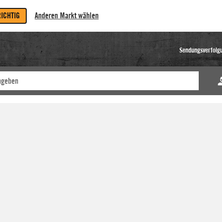
RICHTIG
Anderen Markt wählen
Sendungsverfolg