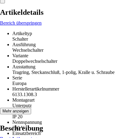
Artikeldetails
Bereich überspringen
Artikeltyp
Schalter
Ausführung
Wechselschalter
Variante
Doppelwechselschalter
Ausstattung
Tragring, Steckanschluß, 1-polig, Kralle u. Schraube
Serie
Europa
Herstellerartikelnummer
6133.1308.3
Montageart
Unterputz
Schutzart
Mehr anzeigen
IP 20
Nennspannung
Beschreibung
250 V
Einsatzbereich