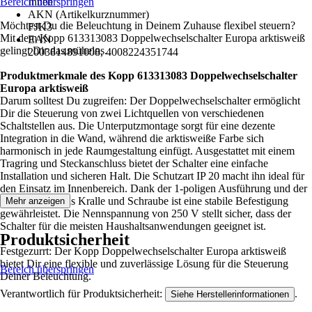
Bereich überspringen
Innen
AKN (Artikelkurznummer)
Möchtest Du die Beleuchtung in Deinem Zuhause flexibel steuern?
FJK3
Mit dem Kopp 613313083 Doppelwechselschalter Europa arktisweiß
EAN
gelingt Dir das mühelos.
2003814891008, 4008224351744
Produktmerkmale des Kopp 613313083 Doppelwechselschalter
Europa arktisweiß
Darum solltest Du zugreifen: Der Doppelwechselschalter ermöglicht
Dir die Steuerung von zwei Lichtquellen von verschiedenen
Schaltstellen aus. Die Unterputzmontage sorgt für eine dezente
Integration in die Wand, während die arktisweiße Farbe sich
harmonisch in jede Raumgestaltung einfügt. Ausgestattet mit einem
Tragring und Steckanschluss bietet der Schalter eine einfache
Installation und sicheren Halt. Die Schutzart IP 20 macht ihn ideal für
den Einsatz im Innenbereich. Dank der 1-poligen Ausführung und der
Kombination aus Kralle und Schraube ist eine stabile Befestigung
Mehr anzeigen
gewährleistet. Die Nennspannung von 250 V stellt sicher, dass der
Schalter für die meisten Haushaltsanwendungen geeignet ist.
Produktsicherheit
Festgezurrt: Der Kopp Doppelwechselschalter Europa arktisweiß
bietet Dir eine flexible und zuverlässige Lösung für die Steuerung
Bereich überspringen
Deiner Beleuchtung.
Verantwortlich für Produktsicherheit:
.
Siehe Herstellerinformationen