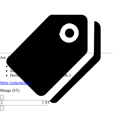
Art.-Nr.
3814891
Artikeltyp
:
Schalter
Montageart
:
Unterputz
Herstellerartikelnummer
:
6133.1308.3
Mehr Artikeldetails
Menge (ST)
1 ST