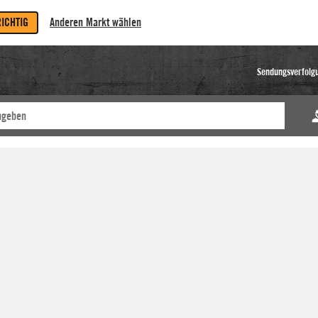
RICHTIG
Anderen Markt wählen
Sendungsverfolg