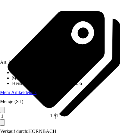
Art.-Nr.
4693240
Artikeltyp
:
Schalter
Montageart
:
Unterputz
Herstellerartikelnummer
:
588515556
Mehr Artikeldetails
Menge (ST)
1 ST
Verkauf durch:
HORNBACH