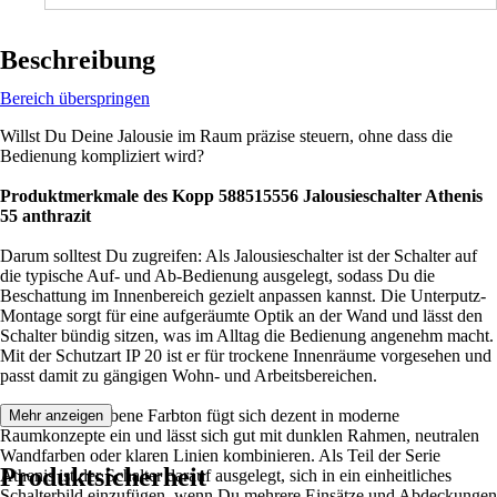
Beschreibung
Bereich überspringen
Willst Du Deine Jalousie im Raum präzise steuern, ohne dass die
Bedienung kompliziert wird?
Produktmerkmale des Kopp 588515556 Jalousieschalter Athenis
55 anthrazit
Darum solltest Du zugreifen: Als Jalousieschalter ist der Schalter auf
die typische Auf- und Ab-Bedienung ausgelegt, sodass Du die
Beschattung im Innenbereich gezielt anpassen kannst. Die Unterputz-
Montage sorgt für eine aufgeräumte Optik an der Wand und lässt den
Schalter bündig sitzen, was im Alltag die Bedienung angenehm macht.
Mit der Schutzart IP 20 ist er für trockene Innenräume vorgesehen und
passt damit zu gängigen Wohn- und Arbeitsbereichen.
Der anthrazitfarbene Farbton fügt sich dezent in moderne
Mehr anzeigen
Raumkonzepte ein und lässt sich gut mit dunklen Rahmen, neutralen
Wandfarben oder klaren Linien kombinieren. Als Teil der Serie
Produktsicherheit
Athenis ist der Schalter darauf ausgelegt, sich in ein einheitliches
Schalterbild einzufügen, wenn Du mehrere Einsätze und Abdeckungen