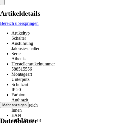
Artikeldetails
Bereich überspringen
Artikeltyp
Schalter
Ausführung
Jalousieschalter
Serie
Athenis
Herstellerartikelnummer
588515556
Montageart
Unterputz
Schutzart
IP 20
Farbton
Anthrazit
Einsatzbereich
Mehr anzeigen
Innen
EAN
Datenblätter
4008224643313