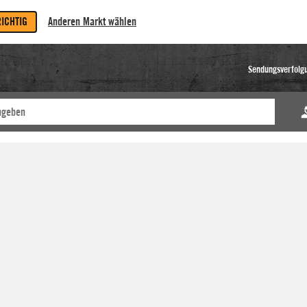
RICHTIG
Anderen Markt wählen
Sendungsverfolg