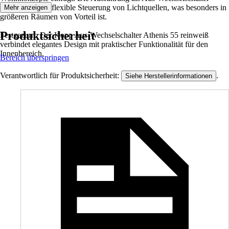
ermöglicht eine flexible Steuerung von Lichtquellen, was besonders in
Mehr anzeigen
größeren Räumen von Vorteil ist.
Produktsicherheit
Festgezurrt: Der Kopp Aus-Wechselschalter Athenis 55 reinweiß
verbindet elegantes Design mit praktischer Funktionalität für den
Innenbereich.
Bereich überspringen
Verantwortlich für Produktsicherheit:
.
Siehe Herstellerinformationen