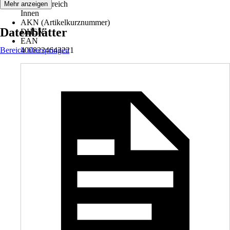
Einsatzbereich
Mehr anzeigen
Innen
AKN (Artikelkurznummer)
Datenblätter
DHSN
EAN
Bereich überspringen
4008224643221