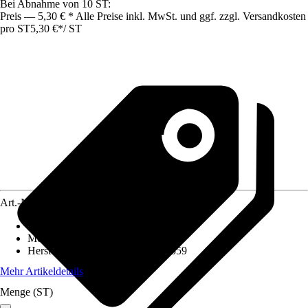
Bei Abnahme von 10 ST:
Preis — 5,30 € * Alle Preise inkl. MwSt. und ggf. zzgl. Versandkosten
pro ST
5,30 €
*
/
ST
Art.-Nr.
4693231
Artikeltyp
:
Schalter
Montageart
:
Unterputz
Herstellerartikelnummer
:
587629559
Mehr Artikeldetails
Menge (ST)