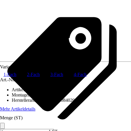
Variante
1-Fach
2-Fach
3-Fach
4-Fach
Art.-Nr.
5692494
Artikeltyp
:
Rahmen
Montageart
:
Unterputz
Herstellerartikelnummer
:
308402063
Mehr Artikeldetails
Menge (ST)