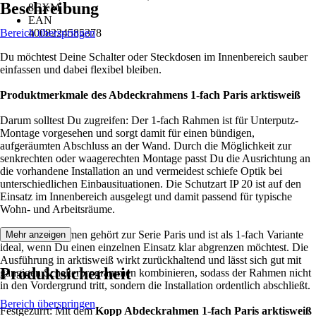
Beschreibung
8CXM
EAN
Bereich überspringen
4008224585378
Du möchtest Deine Schalter oder Steckdosen im Innenbereich sauber
einfassen und dabei flexibel bleiben.
Produktmerkmale des Abdeckrahmens 1-fach Paris arktisweiß
Darum solltest Du zugreifen: Der 1-fach Rahmen ist für Unterputz-
Montage vorgesehen und sorgt damit für einen bündigen,
aufgeräumten Abschluss an der Wand. Durch die Möglichkeit zur
senkrechten oder waagerechten Montage passt Du die Ausrichtung an
die vorhandene Installation an und vermeidest schiefe Optik bei
unterschiedlichen Einbausituationen. Die Schutzart IP 20 ist auf den
Einsatz im Innenbereich ausgelegt und damit passend für typische
Wohn- und Arbeitsräume.
Der Abdeckrahmen gehört zur Serie Paris und ist als 1-fach Variante
Mehr anzeigen
ideal, wenn Du einen einzelnen Einsatz klar abgrenzen möchtest. Die
Ausführung in arktisweiß wirkt zurückhaltend und lässt sich gut mit
Produktsicherheit
gängigen Schalterprogrammen kombinieren, sodass der Rahmen nicht
in den Vordergrund tritt, sondern die Installation ordentlich abschließt.
Bereich überspringen
Festgezurrt: Mit dem
Kopp Abdeckrahmen 1-fach Paris arktisweiß