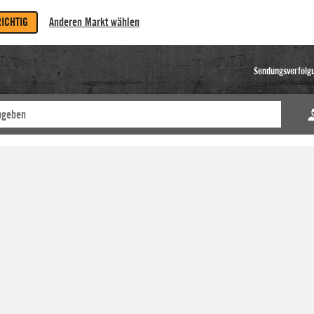
RICHTIG
Anderen Markt wählen
Sendungsverfolg