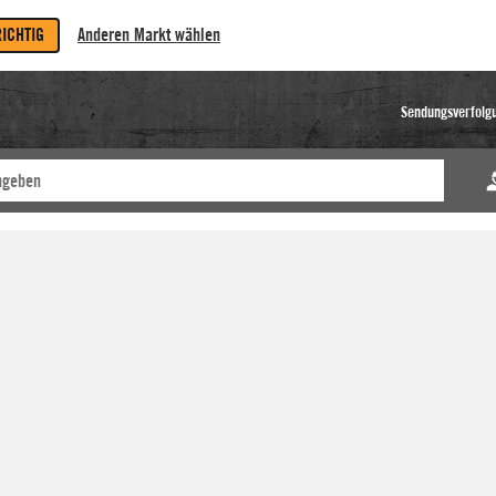
RICHTIG
Anderen Markt wählen
Sendungsverfolg