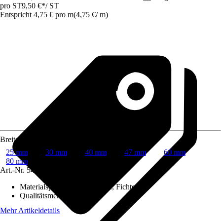
pro ST
9,50 €
*
/
ST
Entspricht 4,75 € pro m
(
4,75 €
/
m
)
Breite
25 mm
30 mm
40 mm
47 mm
60 mm
80 mm
Art.-Nr.
5485739
Materialspezifizierung
:
Kiefer, Fichte
Qualitätsmerkmal
:
Astfrei
Mehr Artikeldetails