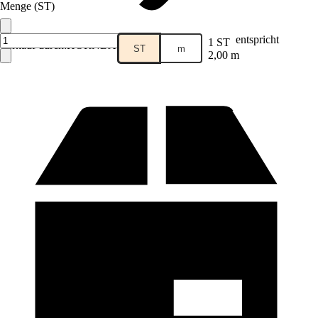
Menge (ST)
entspricht
1 ST
Verkauf durch:
HORNBACH
ST
m
2,00 m