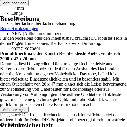
Breite
Mehr anzeigen
47 mm
Länge
Beschreibung
2.000 mm
Oberfläche/Oberflächenbehandlung
Bereich überspringen
Blank
AKN (Artikelkurznummer)
Für den Möbelbau oder den Innenausbau brauchst Du robustes Holz in
N1UR
den richtigen Dimensionen. Bei Konsta wirst Du fündig.
EAN
9003719070891
Produktmerkmale der Konsta Rechteckleiste Kiefer/Fichte roh
2000 x 47 x 20 mm
Darum solltest Du zugreifen: Die 2 m lange Rechteckleiste aus
Kiefern- oder Fichtenholz ist ideal für den Ausbau des Dachbodens
oder die Konstruktion eigener Möbelstücke. Das rohe, helle Holz
bietet vielseitige Einsatzmöglichkeiten und ist besonders stabil. Mit
einem Querschnitt von 20 x 47 mm eignet sich die Leiste hervorragend
zur Stabilisierung von Unterbauten für Bodenbeläge oder zur
Verstärkung von Aufhängungen. Die astfreie Qualität der Holzleiste
gewährleistet eine gleichmäßige Optik und hohe Stabilität, was sie
perfekt für präzise berechnete Konstruktionen macht.
Mehr anzeigen
Festgezurrt: Die Konsta Rechteckleiste aus Kiefer/Fichte bietet den
nötigen Halt für Deine DIY-Projekte und überzeugt durch ihre astfreie
Produktsicherheit
Qualität.