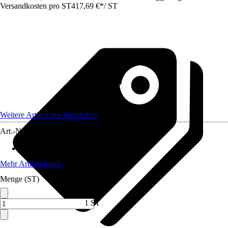
Versandkosten pro ST
417,69 €
*
/
ST
Weitere Artikel des Verkäufers
Art.-Nr.
12736378
Max. Belastbarkeit
:
1.000 kg
Mehr Artikeldetails
Menge (ST)
1 ST