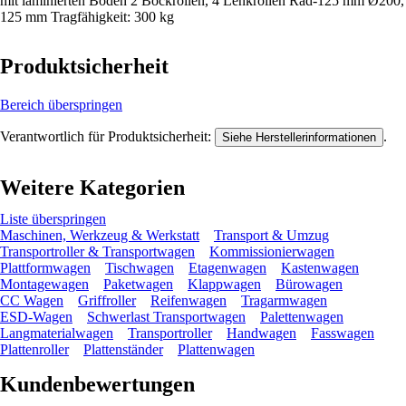
mit laminierten Böden 2 Bockrollen, 4 Lenkrollen Rad-125 mm Ø200,
125 mm Tragfähigkeit: 300 kg
Produktsicherheit
Bereich überspringen
Verantwortlich für Produktsicherheit:
.
Siehe Herstellerinformationen
Weitere Kategorien
Liste überspringen
Maschinen, Werkzeug & Werkstatt
Transport & Umzug
Transportroller & Transportwagen
Kommissionierwagen
Plattformwagen
Tischwagen
Etagenwagen
Kastenwagen
Montagewagen
Paketwagen
Klappwagen
Bürowagen
CC Wagen
Griffroller
Reifenwagen
Tragarmwagen
ESD-Wagen
Schwerlast Transportwagen
Palettenwagen
Langmaterialwagen
Transportroller
Handwagen
Fasswagen
Plattenroller
Plattenständer
Plattenwagen
Kundenbewertungen