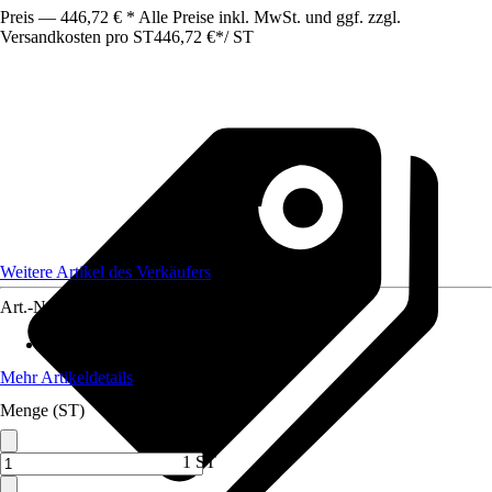
Preis — 446,72 € * Alle Preise inkl. MwSt. und ggf. zzgl.
Versandkosten pro ST
446,72 €
*
/
ST
Weitere Artikel des Verkäufers
Art.-Nr.
12736136
Max. Belastbarkeit
:
300 kg
Mehr Artikeldetails
Menge (ST)
1 ST