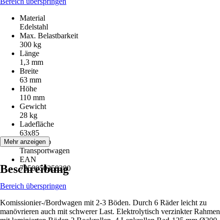
Bereich überspringen
Material
Edelstahl
Max. Belastbarkeit
300 kg
Länge
1,3 mm
Breite
63 mm
Höhe
110 mm
Gewicht
28 kg
Ladefläche
63x85
Artikeltyp
Mehr anzeigen
Transportwagen
EAN
Beschreibung
7350050358280
Bereich überspringen
Komissionier-/Bordwagen mit 2-3 Böden. Durch 6 Räder leicht zu
manövrieren auch mit schwerer Last. Elektrolytisch verzinkter Rahmen