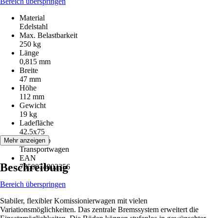
Bereich überspringen
Material
Edelstahl
Max. Belastbarkeit
250 kg
Länge
0,815 mm
Breite
47 mm
Höhe
112 mm
Gewicht
19 kg
Ladefläche
42.5x75
Artikeltyp
Mehr anzeigen
Transportwagen
EAN
Beschreibung
7350074802356
Bereich überspringen
Stabiler, flexibler Komissionierwagen mit vielen
Variationsmöglichkeiten. Das zentrale Bremssystem erweitert die