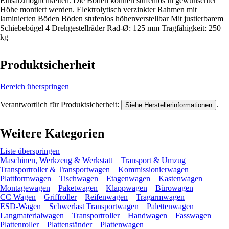
Einsatzmöglichkeiten. Die Böden können stufenlos in gewünschter
Höhe montiert werden. Elektrolytisch verzinkter Rahmen mit
laminierten Böden Böden stufenlos höhenverstellbar Mit justierbarem
Schiebebügel 4 Drehgestellräder Rad-Ø: 125 mm Tragfähigkeit: 250
kg
Produktsicherheit
Bereich überspringen
Verantwortlich für Produktsicherheit:
.
Siehe Herstellerinformationen
Weitere Kategorien
Liste überspringen
Maschinen, Werkzeug & Werkstatt
Transport & Umzug
Transportroller & Transportwagen
Kommissionierwagen
Plattformwagen
Tischwagen
Etagenwagen
Kastenwagen
Montagewagen
Paketwagen
Klappwagen
Bürowagen
CC Wagen
Griffroller
Reifenwagen
Tragarmwagen
ESD-Wagen
Schwerlast Transportwagen
Palettenwagen
Langmaterialwagen
Transportroller
Handwagen
Fasswagen
Plattenroller
Plattenständer
Plattenwagen