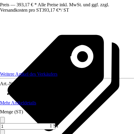
Preis — 393,17 € * Alle Preise inkl. MwSt. und ggf. zzgl.
Versandkosten pro ST
393,17 €
*
/
ST
Weitere Artikel des Verkäufers
Art.-Nr.
12735540
Max. Belastbarkeit
:
250 kg
Mehr Artikeldetails
Menge (ST)
1 ST