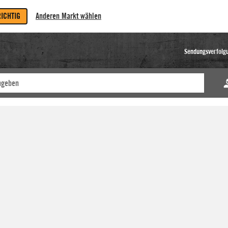
RICHTIG
Anderen Markt wählen
Sendungsverfolg