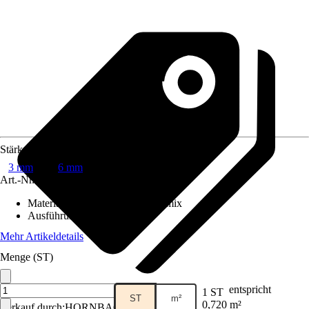
Stärke
3 mm
6 mm
Art.-Nr.
12016276
Materialspezifizierung
:
Materialmix
Ausführung
:
Kompaktplatte
Mehr Artikeldetails
Menge (ST)
entspricht
1 ST
ST
m²
0,720 m²
Verkauf durch:
HORNBACH