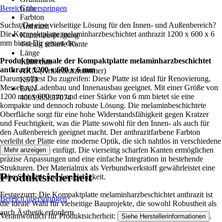
Bereich überspringen
Grau
Farbton
Suchst Du eine vielseitige Lösung für den Innen- und Außenbereich?
Anthrazit
Die Kompaktplatte melaminharzbeschichtet anthrazit 1200 x 600 x 6
Kantenausprägung
mm bietet Dir genau das.
4-seitig scharfe Kante
Länge
Produktmerkmale der Kompaktplatte melaminharzbeschichtet
1.200 mm
anthrazit 1200 x 600 x 6 mm
AKN (Artikelkurznummer)
Darum solltest Du zugreifen: Diese Platte ist ideal für Renovierung,
K5TJ
Messebau, Ladenbau und Innenausbau geeignet. Mit einer Größe von
EAN
1200 mm x 600 mm und einer Stärke von 6 mm bietet sie eine
4005985837074
kompakte und dennoch robuste Lösung. Die melaminbeschichtete
Oberfläche sorgt für eine hohe Widerstandsfähigkeit gegen Kratzer
und Feuchtigkeit, was die Platte sowohl für den Innen- als auch für
den Außenbereich geeignet macht. Der anthrazitfarbene Farbton
verleiht der Platte eine moderne Optik, die sich nahtlos in verschiedene
Designkonzepte einfügt. Die vierseitig scharfen Kanten ermöglichen
Mehr anzeigen
präzise Anpassungen und eine einfache Integration in bestehende
Strukturen. Der Materialmix als Verbundwerkstoff gewährleistet eine
Produktsicherheit
hohe Stabilität und Langlebigkeit.
Festgezurrt: Die Kompaktplatte melaminharzbeschichtet anthrazit ist
Bereich überspringen
die ideale Wahl für vielseitige Bauprojekte, die sowohl Robustheit als
auch Ästhetik erfordern.
Verantwortlich für Produktsicherheit:
.
Siehe Herstellerinformationen