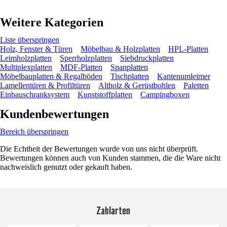
Weitere Kategorien
Liste überspringen
Holz, Fenster & Türen
Möbelbau & Holzplatten
HPL-Platten
Leimholzplatten
Sperrholzplatten
Siebdruckplatten
Multiplexplatten
MDF-Platten
Spanplatten
Möbelbauplatten & Regalböden
Tischplatten
Kantenumleimer
Lamellentüren & Profiltüren
Altholz & Gerüstbohlen
Paletten
Einbauschranksystem
Kunststoffplatten
Campingboxen
Kundenbewertungen
Bereich überspringen
Die Echtheit der Bewertungen wurde von uns nicht überprüft.
Bewertungen können auch von Kunden stammen, die die Ware nicht
nachweislich genutzt oder gekauft haben.
Zahlarten