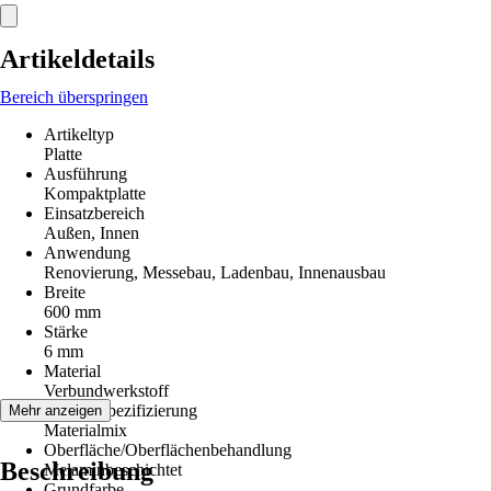
Artikeldetails
Bereich überspringen
Artikeltyp
Platte
Ausführung
Kompaktplatte
Einsatzbereich
Außen, Innen
Anwendung
Renovierung, Messebau, Ladenbau, Innenausbau
Breite
600 mm
Stärke
6 mm
Material
Verbundwerkstoff
Materialspezifizierung
Mehr anzeigen
Materialmix
Oberfläche/Oberflächenbehandlung
Beschreibung
Melaminbeschichtet
Grundfarbe