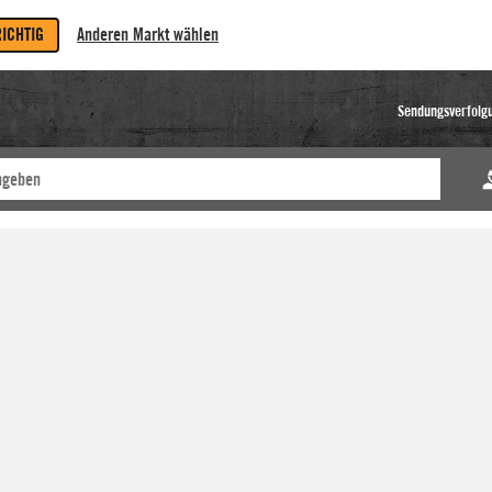
RICHTIG
Anderen Markt wählen
Sendungsverfolg