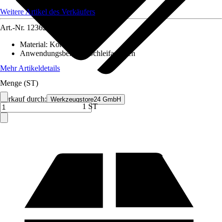
Weitere Artikel des Verkäufers
Art.-Nr.
12362897
Material
:
Korund
Anwendungsbereich
:
Schleifarbeiten
Mehr Artikeldetails
Menge (ST)
Verkauf durch:
Werkzeugstore24 GmbH
1 ST