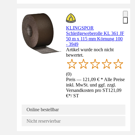
KLINGSPOR
Schleifgeweberolle KL 361 JF
50 m x 115 mm Körnung 100
- 3949
Artikel wurde noch nicht
bewertet.
(
0
)
Preis — 121,09 € * Alle Preise
inkl. MwSt. und ggf. zzgl.
Versandkosten pro ST
121,09
€
*
/
ST
Online bestellbar
Nicht reservierbar