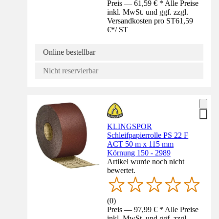
Preis — 61,59 € * Alle Preise
inkl. MwSt. und ggf. zzgl.
Versandkosten pro ST
61,59
€
*
/
ST
Online bestellbar
Nicht reservierbar
KLINGSPOR
Schleifpapierrolle PS 22 F
ACT 50 m x 115 mm
Körnung 150 - 2989
Artikel wurde noch nicht
bewertet.
(
0
)
Preis — 97,99 € * Alle Preise
inkl. MwSt. und ggf. zzgl.