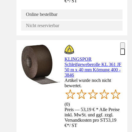
€
*
/
ST
Online bestellbar
Nicht reservierbar
KLINGSPOR
Schleifgeweberolle KL 361 JF
50 m x 40 mm Körnung 400 -
3846
Artikel wurde noch nicht
bewertet.
(
0
)
Preis — 53,19 € * Alle Preise
inkl. MwSt. und ggf. zzgl.
Versandkosten pro ST
53,19
€
*
/
ST