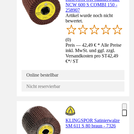
NCW 600 S COMBI 150 -
258907
Artikel wurde noch nicht
bewertet.
(
0
)
Preis — 42,49 € * Alle Preise
inkl. MwSt. und ggf. zzgl.
Versandkosten pro ST
42,49
€
*
/
ST
Online bestellbar
Nicht reservierbar
KLINGSPOR Satinierwalze
SM 611 S 80 braun - 7326