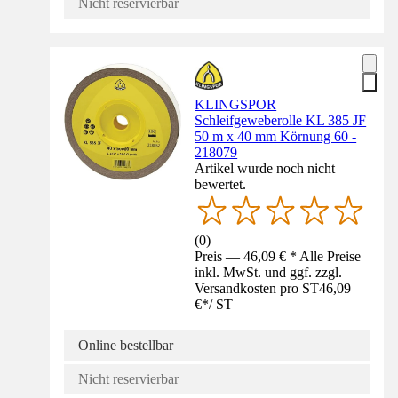
Nicht reservierbar
KLINGSPOR
Schleifgeweberolle KL 385 JF
50 m x 40 mm Körnung 60 -
218079
Artikel wurde noch nicht
bewertet.
(
0
)
Preis — 46,09 € * Alle Preise
inkl. MwSt. und ggf. zzgl.
Versandkosten pro ST
46,09
€
*
/
ST
Online bestellbar
Nicht reservierbar