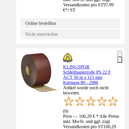
Versandkosten pro ST
97,99
€
*
/
ST
Online bestellbar
Nicht reservierbar
KLINGSPOR
Schleifpapierrolle PS 22 F
ACT 50 m x 115 mm
Körnung 80 - 2986
Artikel wurde noch nicht
bewertet.
(
0
)
Preis — 100,29 € * Alle Preise
inkl. MwSt. und ggf. zzgl.
Versandkosten pro ST
100,29