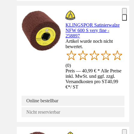
KLINGSPOR Satinierwalze
NFW 600 S very fine -
258897
Artikel wurde noch nicht
bewertet.
(
0
)
Preis — 40,99 € * Alle Preise
inkl. MwSt. und ggf. zzgl.
Versandkosten pro ST
40,99
€
*
/
ST
Online bestellbar
Nicht reservierbar