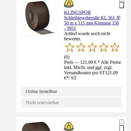
KLINGSPOR
Schleifgeweberolle KL 361 JF
50 m x 115 mm Körnung 150
- 3951
Artikel wurde noch nicht
bewertet.
(
0
)
Preis — 121,09 € * Alle Preise
inkl. MwSt. und ggf. zzgl.
Versandkosten pro ST
121,09
€
*
/
ST
Online bestellbar
Nicht reservierbar