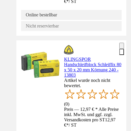
€
*
/
ST
Online bestellbar
Nicht reservierbar
KLINGSPOR
Handschleifblock Schleiffix 80
x 50 x 20 mm Körnung 240 -
13803
Artikel wurde noch nicht
bewertet.
(
0
)
Preis — 12,97 € * Alle Preise
inkl. MwSt. und ggf. zzgl.
Versandkosten pro ST
12,97
€
*
/
ST