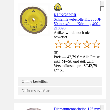
KLINGSPOR
Schleifgeweberolle KL 385 JF
50 m x 40 mm Körnung 400 -
218090
Artikel wurde noch nicht
bewertet.
(
0
)
Preis — 42,79 € * Alle Preise
inkl. MwSt. und ggf. zzgl.
Versandkosten pro ST
42,79
€
*
/
ST
Online bestellbar
Nicht reservierbar
Diamanttrennscheibe 125 mm