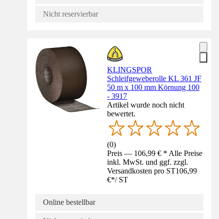
Nicht reservierbar
KLINGSPOR
Schleifgeweberolle KL 361 JF
50 m x 100 mm Körnung 100
- 3917
Artikel wurde noch nicht
bewertet.
(
0
)
Preis — 106,99 € * Alle Preise
inkl. MwSt. und ggf. zzgl.
Versandkosten pro ST
106,99
€
*
/
ST
Online bestellbar