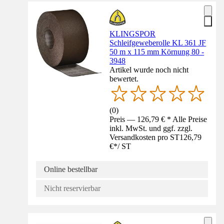
KLINGSPOR
Schleifgeweberolle KL 361 JF
50 m x 115 mm Körnung 80 -
3948
Artikel wurde noch nicht
bewertet.
(
0
)
Preis — 126,79 € * Alle Preise
inkl. MwSt. und ggf. zzgl.
Versandkosten pro ST
126,79
€
*
/
ST
Online bestellbar
Nicht reservierbar