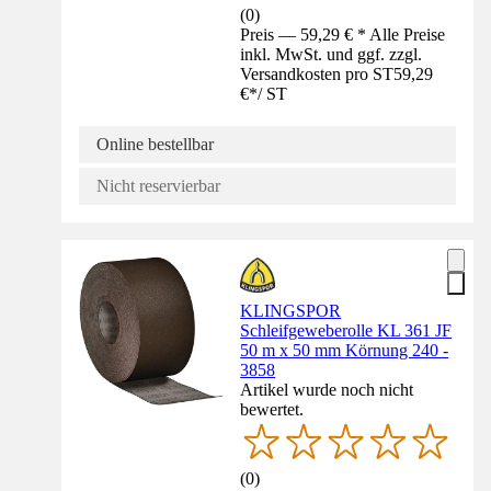
(
0
)
Preis — 59,29 € * Alle Preise
inkl. MwSt. und ggf. zzgl.
Versandkosten pro ST
59,29
€
*
/
ST
Online bestellbar
Nicht reservierbar
KLINGSPOR
Schleifgeweberolle KL 361 JF
50 m x 50 mm Körnung 240 -
3858
Artikel wurde noch nicht
bewertet.
(
0
)