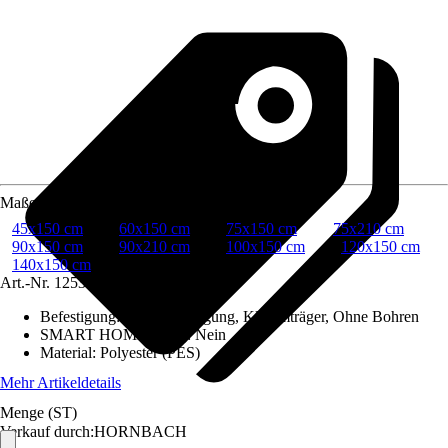
Maße (BxH)
45x150 cm
60x150 cm
75x150 cm
75x210 cm
90x150 cm
90x210 cm
100x150 cm
120x150 cm
140x150 cm
Art.-Nr.
12539695
Befestigung
:
Klebebefestigung, Klemmträger, Ohne Bohren
SMART HOME Fähig
:
Nein
Material
:
Polyester (PES)
Mehr Artikeldetails
Menge (ST)
Verkauf durch:
HORNBACH