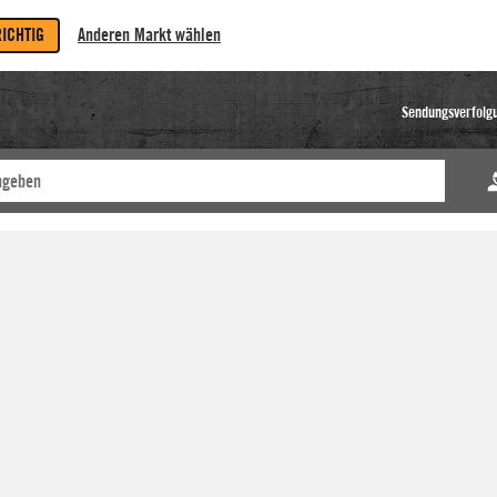
RICHTIG
Anderen Markt wählen
Sendungsverfolg