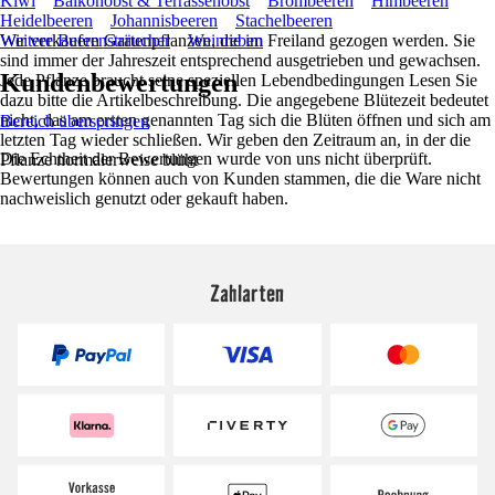
Kiwi
Balkonobst & Terrassenobst
Brombeeren
Himbeeren
Heidelbeeren
Johannisbeeren
Stachelbeeren
Wir verkaufen Gartenpflanzen, die im Freiland gezogen werden. Sie
Weitere Beerensträucher
Weinreben
sind immer der Jahreszeit entsprechend ausgetrieben und gewachsen.
Kundenbewertungen
Jede Pflanze braucht seine speziellen Lebendbedingungen Lesen Sie
dazu bitte die Artikelbeschreibung. Die angegebene Blütezeit bedeutet
nicht, das am ersten genannten Tag sich die Blüten öffnen und sich am
Bereich überspringen
letzten Tag wieder schließen. Wir geben den Zeitraum an, in der die
Die Echtheit der Bewertungen wurde von uns nicht überprüft.
Pflanze normalerweise blüht
Bewertungen können auch von Kunden stammen, die die Ware nicht
nachweislich genutzt oder gekauft haben.
Zahlarten