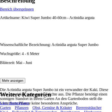
Beschreibung
Bereich überspringen
Artikelname: Kiwi Super Jumbo 40-60cm - Actinidia arguta
Wissenschaftliche Bezeichnung: Actinidia arguta Super Jumbo
Wuchsgröße: 4 - 6 Meter
Blütezeit: Mai - Juni
Beschreibung:
Mehr anzeigen
Die Actinidia arguta Super Jumbo ist ein verwandter der Kaki. Diese
Weitere Kategorien
Sorte entwickelt recht große Früchte aus. Die Pflanze benötigt einen
sonnigen Standort in ihrem Garten An den Gartenboden stellt die
winterharte Pflanze keine besonderen Ansprüche.
Liste überspringen
Garten
Pflanzen
Obst, Gemüse & Kräuter
Beerensträucher