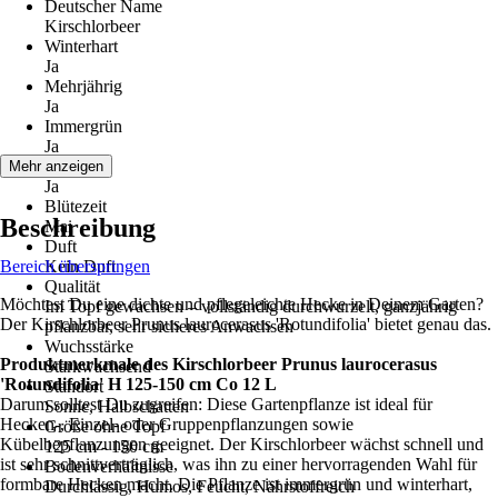
Deutscher Name
Kirschlorbeer
Winterhart
Ja
Mehrjährig
Ja
Immergrün
Ja
Blüte
Mehr anzeigen
Ja
Blütezeit
Beschreibung
Mai
Duft
Bereich überspringen
Kein Duft
Qualität
Möchtest Du eine dichte und pflegeleichte Hecke in Deinem Garten?
Im Topf gewachsen – vollständig durchwurzelt, ganzjährig
Der Kirschlorbeer Prunus laurocerasus 'Rotundifolia' bietet genau das.
pflanzbar, sehr sicheres Anwachsen
Wuchsstärke
Produktmerkmale des Kirschlorbeer Prunus laurocerasus
Starkwachsend
'Rotundifolia' H 125-150 cm Co 12 L
Standort
Darum solltest Du zugreifen: Diese Gartenpflanze ist ideal für
Sonne, Halbschatten
Hecken-, Einzel- oder Gruppenpflanzungen sowie
Größe ohne Topf
Kübelbepflanzungen geeignet. Der Kirschlorbeer wächst schnell und
125 cm - 150 cm
ist sehr schnittverträglich, was ihn zu einer hervorragenden Wahl für
Bodenverhältnisse
formbare Hecken macht. Die Pflanze ist immergrün und winterhart,
Durchlässig, Humos, Feucht, Nährstoffreich