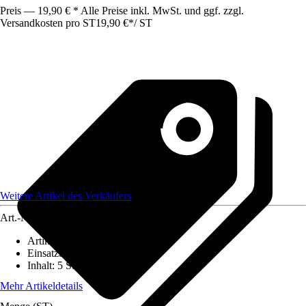
Preis — 19,90 € * Alle Preise inkl. MwSt. und ggf. zzgl.
Versandkosten pro ST
19,90 €
*
/
ST
Weitere Artikel des Verkäufers
Art.-Nr.
12492085
Artikeltyp
:
Schalter
Einsatzbereich
:
Innen
Inhalt
:
5 Stück
Mehr Artikeldetails