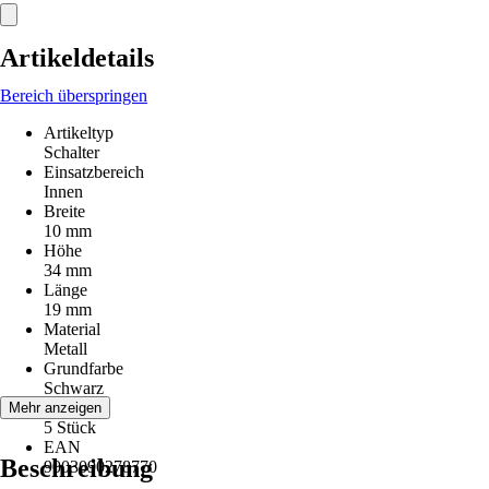
Artikeldetails
Bereich überspringen
Artikeltyp
Schalter
Einsatzbereich
Innen
Breite
10 mm
Höhe
34 mm
Länge
19 mm
Material
Metall
Grundfarbe
Schwarz
Inhalt
Mehr anzeigen
5 Stück
EAN
Beschreibung
9003090278770