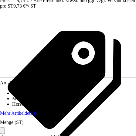
Preis — 9,73 € * Alle Preise inkl. MwSt. und ggf. zzgl. Versandkosten
pro ST
9,73 €
*
/
ST
Art.-Nr.
10727519
Artikeltyp
:
Anschlussdose
Montageart
:
Unterputz
Herstellerartikelnummer
:
274425
Mehr Artikeldetails
Menge (ST)