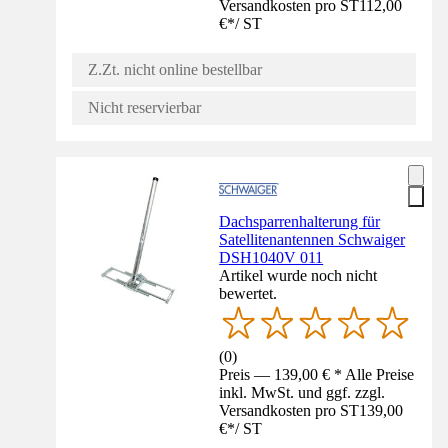
Versandkosten pro ST
112,00
€
*
/
ST
Z.Zt. nicht online bestellbar
Nicht reservierbar
Dachsparrenhalterung für
Satellitenantennen Schwaiger
DSH1040V 011
Artikel wurde noch nicht
bewertet.
(
0
)
Preis — 139,00 € * Alle Preise
inkl. MwSt. und ggf. zzgl.
Versandkosten pro ST
139,00
€
*
/
ST