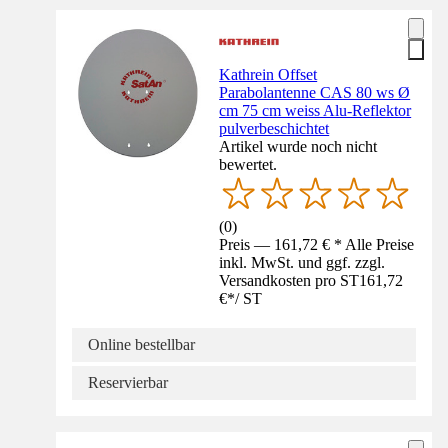
Kathrein Offset
Parabolantenne CAS 80 ws Ø
cm 75 cm weiss Alu-Reflektor
pulverbeschichtet
Artikel wurde noch nicht
bewertet.
(
0
)
Preis — 161,72 € * Alle Preise
inkl. MwSt. und ggf. zzgl.
Versandkosten pro ST
161,72
€
*
/
ST
Online bestellbar
Reservierbar