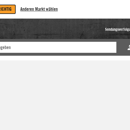
RICHTIG
Anderen Markt wählen
Sendungsverfolg