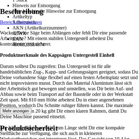
Hinweis zur Entsorgung
Beschreibung
Bitte beachte die Hinweise zur Entsorgung
Artikeltyp
Bereich überspringen
Arbeitstisch
AKN (Artikelkurznummer)
Wackelt Deine Säge beim Ablängen oder fehlt Dir eine passende
4ZWX
Arbeitshöhe? Mit einem stabilen Untergestell arbeitest Du
EAN
kontrollierter und sicherer.
4006825584974
Produktmerkmale des Kappsägen Untergestell Einhell
Darum solltest Du zugreifen: Das Untergestell ist für alle
handelsüblichen Zug-, Kapp- und Gehrungssägen geeignet, sodass Du
Deine vorhandene Säge flexibel auf einen festen Arbeitsplatz setzt und
nicht improvisieren musst. Durch das Material Aluminium lässt sich
der Arbeitstisch gut bewegen und umstellen, was Dir beim Auf- und
Abbau sowie beim Transport auf der Baustelle oder in der Werkstatt
Zeit spart. Mit 810 mm Höhe arbeitest Du in einer angenehmen
Position, wodurch Du Schnitte ruhiger führen kannst. Die maximale
Belastbarkeit von 20 kg gibt Dir einen klaren Rahmen, damit Du
Mehr anzeigen
Deine Maschine passend einsetzt.
Produktsicherheit
Mit 340 mm Breite und 410 mm Länge steht Dir eine kompakte
Stellfläche zur Verfügung, die sich auch in kleineren
Werkstattbereichen gut integrieren lässt. Das Gewicht von 10,4 kg