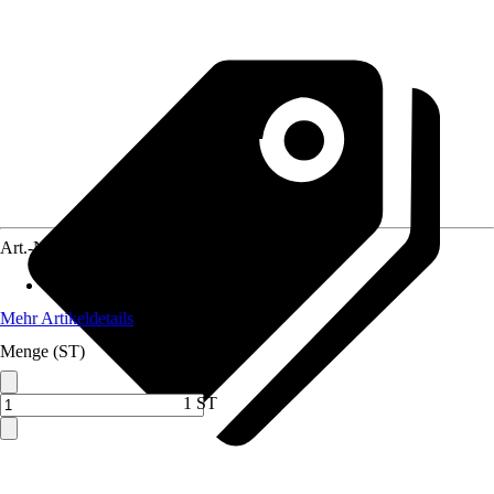
Art.-Nr.
5647701
Max. Belastbarkeit
:
20 kg
Mehr Artikeldetails
Menge (ST)
1 ST